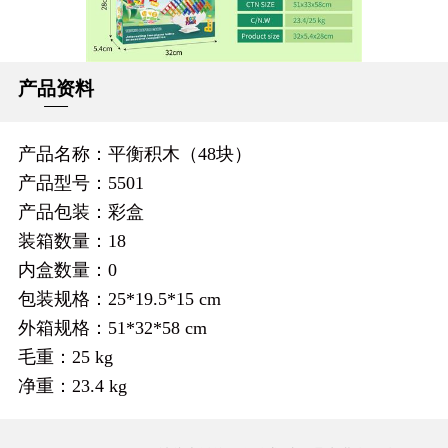
产品资料
产品名称：平衡积木（48块）
产品型号：5501
产品包装：彩盒
装箱数量：18
内盒数量：0
包装规格：25*19.5*15 cm
外箱规格：51*32*58 cm
毛重：25 kg
净重：23.4 kg