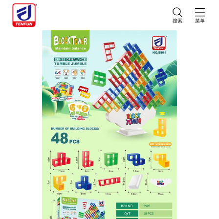
搜索
菜单