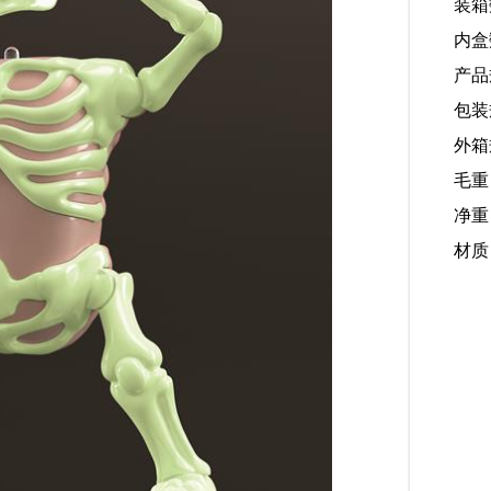
装箱
内盒
产品规
包装规
外箱规
毛重
净重：
材质