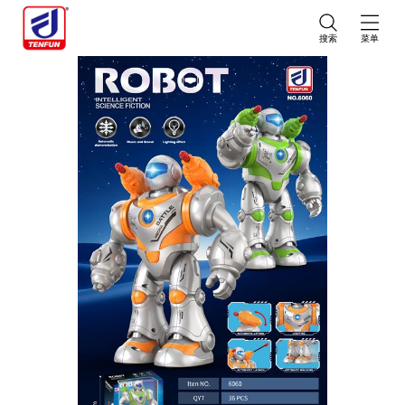
搜索
菜单