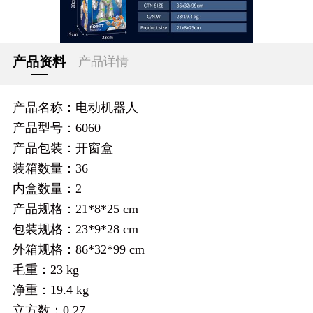
产品资料
产品详情
产品名称：电动机器人
产品型号：6060
产品包装：开窗盒
装箱数量：36
内盒数量：2
产品规格：21*8*25 cm
包装规格：23*9*28 cm
外箱规格：86*32*99 cm
毛重：23 kg
净重：19.4 kg
立方数：0.27