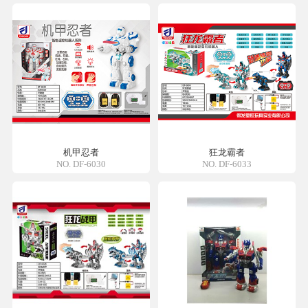
机甲忍者
狂龙霸者
NO. DF-6030
NO. DF-6033